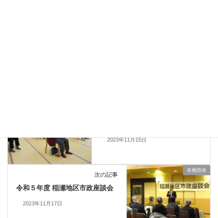
2025年8月14日
広報
、
稲瀬町自治協だより
カテゴリー
自治協だより
タグ
イベント実績
前の記事
百歳体操
2023年11月15日
各種団体
次の記事
令和５年度 稲瀬地区市政座談会
2023年11月17日