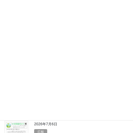
お知らせ
稲瀬町自治協議会 会長就任あい
さつ
皆様には日頃より当会の活動に格別のご理解とご協力を賜
り、厚く御礼申し上げます。さて、この度、令和８年度稲瀬
町自治協議会代議員会におきまして、亀甲直美前会長の後任
として、会長を仰せつかりました押切地区の高橋辰一でござ
います […]
2026年7月16日
広報
稲瀬町自治協だより第504号
2026年7月6日
広報