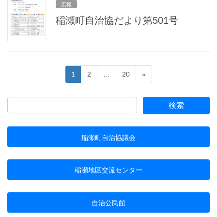
広報
稲瀬町自治協だより第501号
投
固
固
固
1
2
…
20
»
稿
定
定
定
ペ
ペ
ペ
の
ー
ー
ー
ペ
ジ
ジ
ジ
ー
稲瀬町自治協議会
ジ
送
り
稲瀬地区交流センター
自治公民館