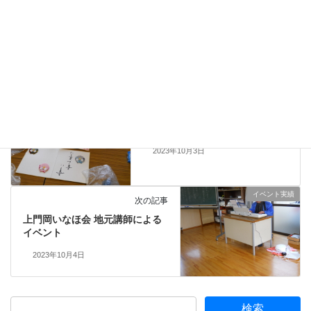
イベント実績
、
各種団体
、
稲瀬町自治協議会
カテゴリー
保険福祉委員会
タグ
イベント実績
前の記事
ももの会 文化祭作品作り
2023年10月3日
イベント実績
次の記事
上門岡いなほ会 地元講師による
イベント
2023年10月4日