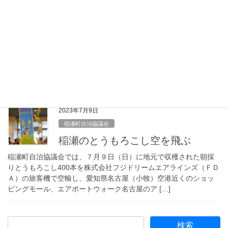
イベント実績
安全と新鮮をあなたの食卓へ－ 第
２回稲瀬町軽トラ市－
稲瀬町自治協議会産業委員会では８月11日（金・祝）、地元の特
産物品をPRするため、樺山まつりに続き２回目の軽トラ市を屋台
ラーメンさんの駐車場をお借りして開催しました。稲瀬町産のと
うもろこしをはじめ、旬の夏野菜や切り花、加 […]
2023年7月9日
稲瀬町自治協議会
稲瀬のとうもろこし空を飛ぶ
稲瀬町自治協議会では、７月９日（日）に地元で収穫された朝採
りとうもろこし400本を株式会社フジドリームエアラインズ（ＦＤ
Ａ）の旅客機で空輸し、愛知県名古屋（小牧）空港近くのショッ
ピングモール、エアポートウォーク名古屋のア […]