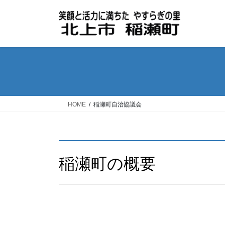
コ
ナ
ン
ビ
テ
ゲ
ン
ー
ツ
シ
へ
ョ
ス
ン
キ
に
ッ
移
HOME
稲瀬町自治協議会
プ
動
稲瀬町の概要