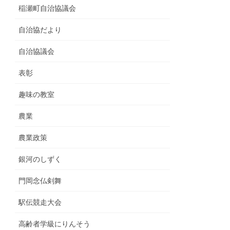
稲瀬町自治協議会
自治協だより
自治協議会
表彰
趣味の教室
農業
農業政策
銀河のしずく
門岡念仏剣舞
駅伝競走大会
高齢者学級にりんそう