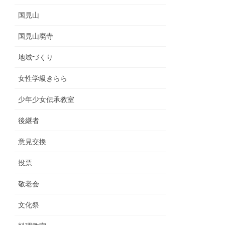
国見山
国見山廃寺
地域づくり
女性学級きらら
少年少女伝承教室
後継者
意見交換
投票
敬老会
文化祭